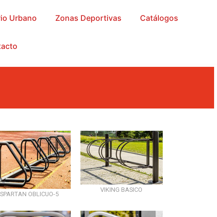
rio Urbano
Zonas Deportivas
Catálogos
acto
VIKING BASICO
SPARTAN OBLICUO-5