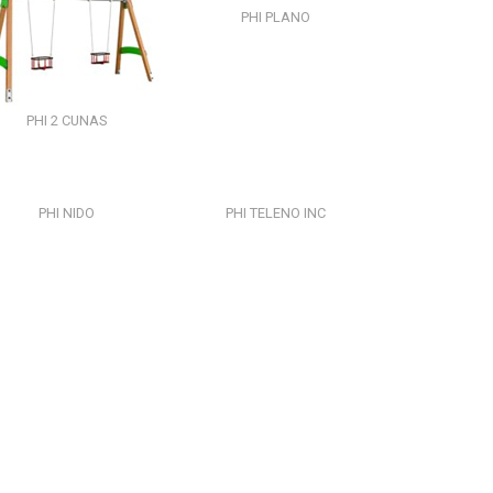
PHI PLANO
PHI 2 CUNAS
PHI NIDO
PHI TELENO INC